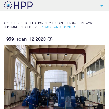
2
HPP
ACCUEIL
>
RÉHABILITATION DE 2 TURBINES FRANCIS DE 4MW
9
PRODUITS
CHACUNE EN BELGIQUE
>
1959_SCAN_12 2020 (3)
4
RÉFÉRENCES
1959_scan_12 2020 (3)
5
SERVICES
NOUVELLES
CONTACT
TÉLÉCHARGEMENTS & LIENS