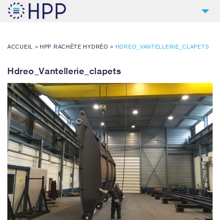
2
HPP
ACCUEIL
>
HPP RACHÈTE HYDRÉO
>
HDREO_VANTELLERIE_CLAPETS
9
PRODUITS
4
RÉFÉRENCES
Hdreo_Vantellerie_clapets
5
SERVICES
NOUVELLES
CONTACT
TÉLÉCHARGEMENTS & LIENS