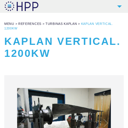
2
HPP
MENU
>
REFERENCES
>
TURBINAS KAPLAN
>
KAPLAN VERTICAL.
9
PRODUCTOS
1200KW
KAPLAN VERTICAL.
4
REFERENCIAS
4
1200KW
SERVICIOS
NOTICIAS
CONTACTO
DESCARGAS Y LINKS