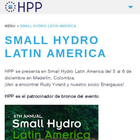
2
HPP
MENU
>
SMALL HYDRO LATIN AMERICA
9
PRODUCTOS
SMALL HYDRO
4
REFERENCIAS
LATIN AMERICA
4
SERVICIOS
NOTICIAS
HPP se presenta en Small Hydro Latin America del 5 al 6 de
diciembre en Medellín, Colombia.
CONTACTO
¡Ven a encontrar Rudy Yvrard y nuestro socio Energauss!
DESCARGAS Y LINKS
HPP es el patrocinador de bronce del evento
.