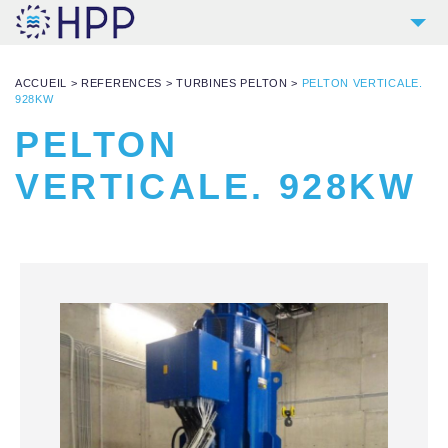
2
HPP
ACCUEIL
>
REFERENCES
>
TURBINES PELTON
>
PELTON VERTICALE.
9
PRODUITS
928KW
PELTON
4
RÉFÉRENCES
5
VERTICALE. 928KW
SERVICES
NOUVELLES
CONTACT
TÉLÉCHARGEMENTS & LIENS