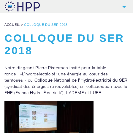
2
HPP
ACCUEIL
>
COLLOQUE DU SER 2018
9
PRODUITS
COLLOQUE DU SER
4
RÉFÉRENCES
2018
5
SERVICES
NOUVELLES
Notre dirigeant Pierre Pisterman invité pour la table
ronde »L’hydroélectricité: une énergie au cœur des
CONTACT
territoires » du
Colloque National de l’Hydroélectricité du SER
TÉLÉCHARGEMENTS & LIENS
(syndicat des énergies renouvelables) en collaboration avec la
FHE (France Hydro Électricité), l’ADEME et l’UFE.