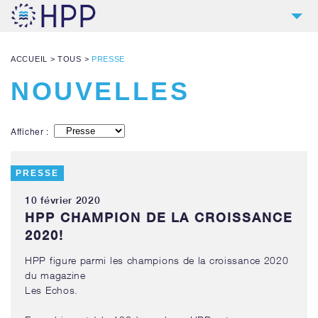
2
HPP
ACCUEIL
>
TOUS
>
PRESSE
9
PRODUITS
NOUVELLES
4
RÉFÉRENCES
5
SERVICES
Afficher :
NOUVELLES
PRESSE
CONTACT
10 février 2020
TÉLÉCHARGEMENTS & LIENS
HPP CHAMPION DE LA CROISSANCE
2020!
HPP figure parmi les champions de la croissance 2020
du magazine
Les Echos.